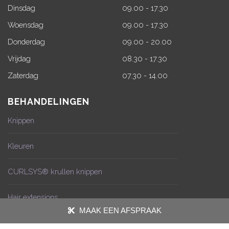
Dinsdag
09.00 - 17.30
Woensdag
09.00 - 17.30
Donderdag
09.00 - 20.00
Vrijdag
08.30 - 17.30
Zaterdag
07.30 - 14.00
BEHANDELINGEN
Knippen
Kleuren
CURLSYS® krullen knippen
Hair extensions
MAAK EEN AFSPRAAK
Wasmassage