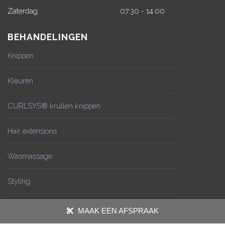
Zaterdag
07.30 - 14.00
BEHANDELINGEN
Knippen
Kleuren
CURLSYS® krullen knippen
Hair extensions
Wasmassage
Styling
MAAK EEN AFSPRAAK
© De Kapperij Elst | 2026 |
Privacyverklaring