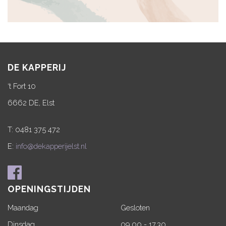
DE KAPPERIJ
‘t Fort 10
6662 DE, Elst
T: 0481 375 472
E:
info@dekapperijelst.nl
OPENINGSTIJDEN
Maandag
Gesloten
Dinsdag
09.00 - 17.30